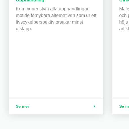
Kommuner styr i alla upphandlingar
Mater
mot de förnybara alternativen som ur ett
och 
livscykelperspektiv orsakar minst
höjs
utsläpp.
artik
Se mer
Se m