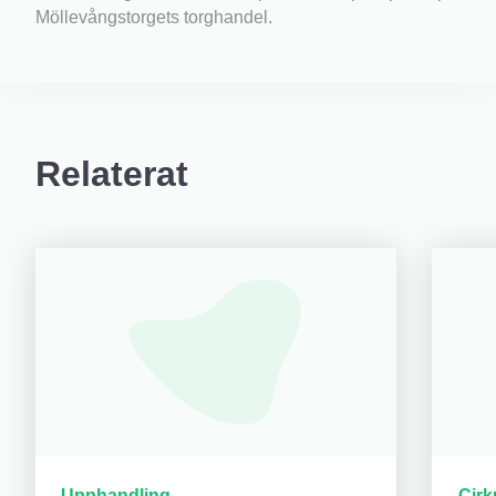
Möllevångstorgets torghandel.
Relaterat
Upphandling
Cirk