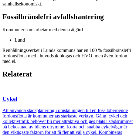
samhällsekonomiskt.
Fossilbränslefri avfallshantering
Kommuner som arbetar med denna åtgärd
Lund
Renhållningsverket i Lunds kommuns har en 100 % fossilbränslefri
fordonsflotta med i huvudsak biogas och HVO, men även fordon
med el.
Relaterat
Cykel
Att använda stadsplanering i omställningen till en fossiloberoende
fordonsflotta är kommunernas starkaste verktyg. Gång, cykel och
kollektivtrafik behöver bli mer attraktiva och ges plats i stadsrummet
på bekostnad av bilens utrymme. Korta och snabba cykelvägar är
den viktigaste faktorn för att få fler att välja cykel. Kombineras