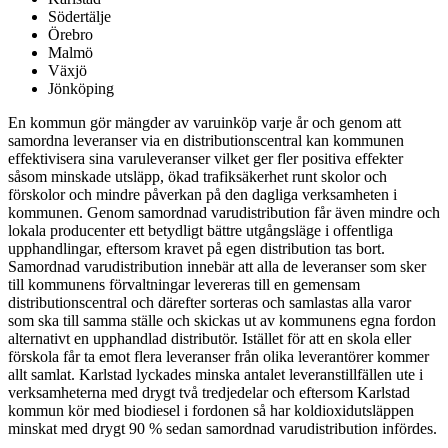
Södertälje
Örebro
Malmö
Växjö
Jönköping
En kommun gör mängder av varuinköp varje år och genom att
samordna leveranser via en distributionscentral kan kommunen
effektivisera sina varuleveranser vilket ger fler positiva effekter
såsom minskade utsläpp, ökad trafiksäkerhet runt skolor och
förskolor och mindre påverkan på den dagliga verksamheten i
kommunen. Genom samordnad varudistribution får även mindre och
lokala producenter ett betydligt bättre utgångsläge i offentliga
upphandlingar, eftersom kravet på egen distribution tas bort.
Samordnad varudistribution innebär att alla de leveranser som sker
till kommunens förvaltningar levereras till en gemensam
distributionscentral och därefter sorteras och samlastas alla varor
som ska till samma ställe och skickas ut av kommunens egna fordon
alternativt en upphandlad distributör. Istället för att en skola eller
förskola får ta emot flera leveranser från olika leverantörer kommer
allt samlat. Karlstad lyckades minska antalet leveranstillfällen ute i
verksamheterna med drygt två tredjedelar och eftersom Karlstad
kommun kör med biodiesel i fordonen så har koldioxidutsläppen
minskat med drygt 90 % sedan samordnad varudistribution infördes.