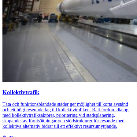
Kollektivtrafik
Täta och funktionsblandade städer ger möjlighet till korta avstånd
och ett högt reseunderlag till kollektivtrafiken. Rätt fordon, dialog
med kollektivtrafiksaktörer, prioritering vid stadsplanering,
skapandet av förutsättningar och stödstrukturer för resande med
kollektiva alternativ bidrar till ett effektivt resursutnyttjande.
Se mer