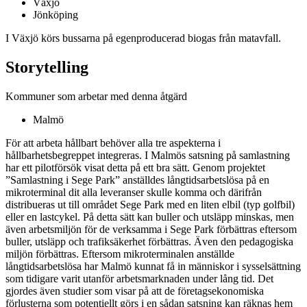
Växjö
Jönköping
I Växjö körs bussarna på egenproducerad biogas från matavfall.
Storytelling
Kommuner som arbetar med denna åtgärd
Malmö
För att arbeta hållbart behöver alla tre aspekterna i
hållbarhetsbegreppet integreras. I Malmös satsning på samlastning
har ett pilotförsök visat detta på ett bra sätt. Genom projektet
”Samlastning i Sege Park” anställdes långtidsarbetslösa på en
mikroterminal dit alla leveranser skulle komma och därifrån
distribueras ut till området Sege Park med en liten elbil (typ golfbil)
eller en lastcykel. På detta sätt kan buller och utsläpp minskas, men
även arbetsmiljön för de verksamma i Sege Park förbättras eftersom
buller, utsläpp och trafiksäkerhet förbättras. Även den pedagogiska
miljön förbättras. Eftersom mikroterminalen anställde
långtidsarbetslösa har Malmö kunnat få in människor i sysselsättning
som tidigare varit utanför arbetsmarknaden under lång tid. Det
gjordes även studier som visar på att de företagsekonomiska
förlusterna som potentiellt görs i en sådan satsning kan räknas hem