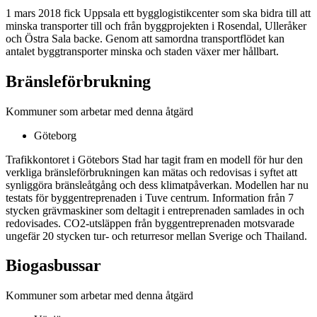
1 mars 2018 fick Uppsala ett bygglogistikcenter som ska bidra till att
minska transporter till och från byggprojekten i Rosendal, Ulleråker
och Östra Sala backe. Genom att samordna transportflödet kan
antalet byggtransporter minska och staden växer mer hållbart.
Bränsleförbrukning
Kommuner som arbetar med denna åtgärd
Göteborg
Trafikkontoret i Götebors Stad har tagit fram en modell för hur den
verkliga bränsleförbrukningen kan mätas och redovisas i syftet att
synliggöra bränsleåtgång och dess klimatpåverkan. Modellen har nu
testats för byggentreprenaden i Tuve centrum. Information från 7
stycken grävmaskiner som deltagit i entreprenaden samlades in och
redovisades. CO2-utsläppen från byggentreprenaden motsvarade
ungefär 20 stycken tur- och returresor mellan Sverige och Thailand.
Biogasbussar
Kommuner som arbetar med denna åtgärd